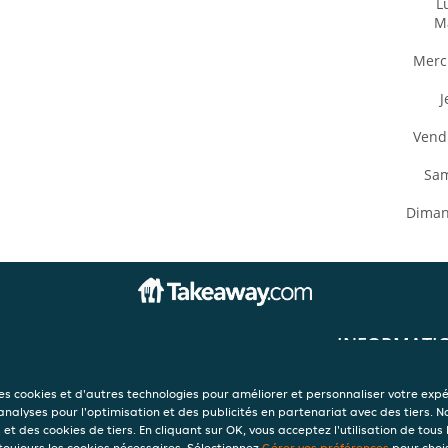
L
M
Merc
J
Vend
Sa
Dima
INFORMATI
Conditions d'util
Déclaration de c
des cookies et d'autres technologies pour améliorer et personnaliser votre exp
Politique d'utili
 analyses pour l'optimisation et des publicités en partenariat avec des tiers. N
Mentions légale
et des cookies de tiers. En cliquant sur OK, vous acceptez l'utilisation de tous 
 toujours les cookies nécessaires. Sélectionnez
Gérer vos préférences
pour chois